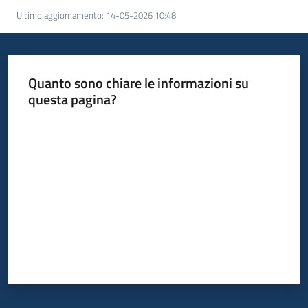
Ultimo aggiornamento
:
14-05-2026 10:48
Piani
Programmi
Progetti
Quanto sono chiare le informazioni su
questa pagina?
Valuta da 1 a 5 stelle
Newsletter
Seguici
su