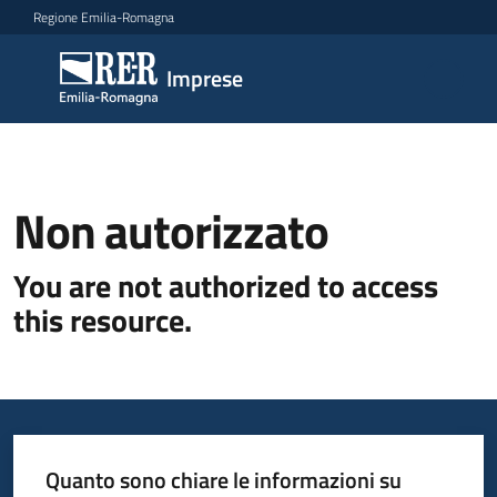
Vai al contenuto
Vai alla navigazione
Vai al footer
Regione Emilia-Romagna
Imprese
Imprese
Argomenti
Non autorizzato
Novità
You are not authorized to access
this resource.
Servizi
Leggi
Atti
Bandi
Quanto sono chiare le informazioni su