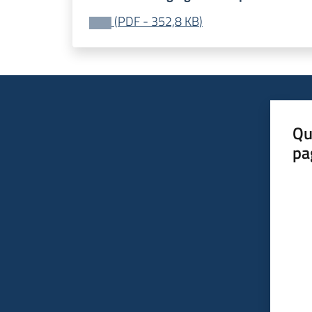
(
PDF
-
352,8 KB
)
Qu
pa
Valut