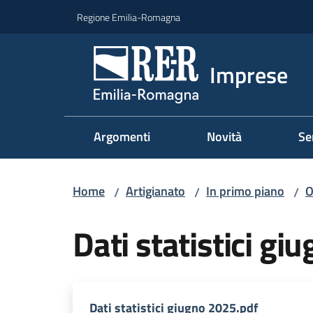
Vai al contenuto
Vai alla navigazione
Vai al footer
Regione Emilia-Romagna
Imprese
Argomenti
Novità
Se
Home
Artigianato
In primo piano
O
/
/
/
Dati statistici g
Dati statistici giugno 2025.pdf