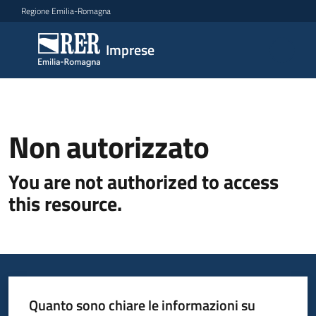
Vai al contenuto
Vai alla navigazione
Vai al footer
Regione Emilia-Romagna
Imprese
Imprese
Argomenti
Non autorizzato
Novità
You are not authorized to access
this resource.
Servizi
Leggi
Atti
Bandi
Quanto sono chiare le informazioni su